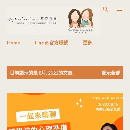
跳到主要內容
Home
Line @ 官方賬號
更多…
發
目前顯示的是 8月, 2022的文章
顯示全部
表
文
章