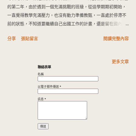
的第二年，由於遇到一個充滿挑戰的班級，從這學期期初開始，
一直覺得教學充滿壓力，也沒有動力準備教甄，一直處於停滯不
前的狀態，不知道要繼續自己出國工作的計畫，還是留在國內繼
續工作。 三月的時候在偶然的在瀏覽Youtube的情況下，認識了
分享
張貼留言
閱讀完整內容
悅悅老師，並且從四月加入了 全方位自習課 ，最一開始是被番茄
鐘吸引，希望可以好好培養自己讀書進修的習慣。藉由番茄鐘的
專注練習，開始覺察跟調整自己的讀書方式，但是其中收穫最大
更多文章
的是悅悅老師的口試擬答分析與Dian老師的正念練習與自我覺
聯絡表單
察。 起先我對於口試完全沒有概念，不知道怎麼回答，也沒有架
名稱
構的概念。由於年資淺、實務經驗不足，在跟著悅悅老師分析其
以電子郵件傳送
*
他老師的所寫的擬答時，我從觀察者、聆聽者的角色，開始慢慢
地從中學習不同的處理技巧，覺察自己耗竭的情緒，開始認真的
訊息
*
做筆記，慢慢的在每次的口試擬答分析中累積自己的能量，悅悅
老師所談到的如「幫助孩子探索自己的價值觀」、「幫助孩子找
到自己的聲音」、「埋下種子的不一定現在開花結果」、「相信
自己是能帶給孩子正面影響的」等等，在每次的聆聽中，都是一