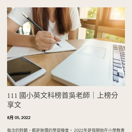
快畢業、想要去打工度假、想要學烘焙，只有一次做一件事情，
才有可能把這些夢想都完成，也才有可能真正享受在這些努力的
汗水當中，也才能看清楚路途中的風景。另外，你是不是一直在
讀你擅長的科目？若我們捫心自問，要達到夢想，其實還有哪些
需要突破的科目？這些也是制定和夢想相關的目標，很實際的作
法。 Time-Bound有時間限制的：為自己設定的期限越短，通常
我們會越有動力去完成，期限越後面，我們會覺得反正還有很多
時間，進而養成拖延的習慣。我自己覺得很多目標都是需要靠著
一股熱忱、衝動才可以做得夠有效率，所以試著在你的備考、工
作，甚至是休閒生活中都加上時間限制，你的生產力會不知不覺
提升很多，更重要的是，以考生來說，生產力是降低備考焦慮、
111 國小英文科榜首吳老師｜上榜分
提升實力和自...
享文
8月 05, 2022
每次的聆聽，都是無價的學習機會。 2022年是我開始在小學教書