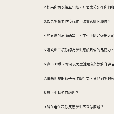
2.如果你再次接五年級，有個案分配在你們
3.如果學校要你接行政，你會選哪個職位？
4.如果遇到易衝動學生，在班上剛好做出大
5.請說出三項你認為學生應該具備的品德力
6.剩下30秒，你可以怎麽說服我們選你作為
7.情緒困擾的孩子有攻擊行為，其他同學的
8.線上中輟如何處理？
9.科任老師跟你反應學生不乖怎麼辦？