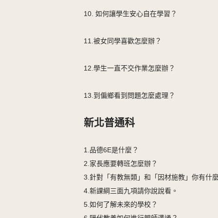
10. 如何讓學生安心自在學習？
11.被女同學喜歡怎麼辦？
12.學生一直不交作業怎麼辦？
13.到偏鄉看到問題怎麼處理？
新北普通科
1.品德6E是什麼？
2.家長應要轉班怎麼辦？
3.針對「有教無類」和「因材施教」你有什
4.新課綱三面九項請你說說看。
5.如何了解未來的學校？
6.隔代教養如何進行親師溝通？