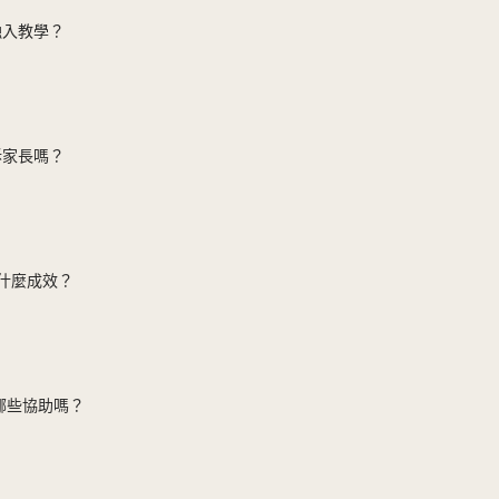
融入教學？
訴家長嗎？
有什麼成效？
行哪些協助嗎？